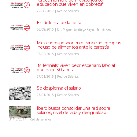
"Crece número de mexicanos con
educación que viven en pobreza"
22/06/2017 | Red de Salarios
En defensa de la tierra
26/08/2015 | Dr. Miguel Santiago Reyes Hernández
Mexicanos posponen o cancelan compras
incluso de alimentos ante la carestía
05/02/2015 | Red de Salarios
‘Millennials’ viven peor escenario laboral
que hace 30 años
27/01/2015 | Red de Salarios
Se desploma el salario
27/01/2015 | Red de Salarios
Ibero busca consolidar una red sobre
salarios, nivel de vida y desigualdad
31/12/2014 | Red de Salarios